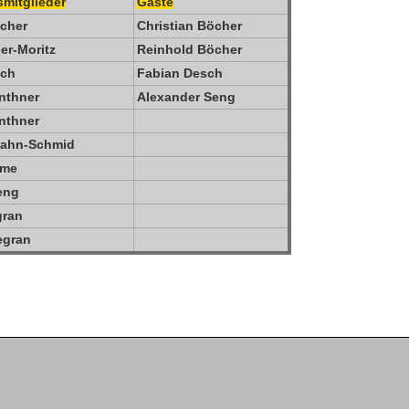
mitglieder
Gäste
öcher
Christian Böcher
er-Moritz
Reinhold Böcher
sch
Fabian Desch
nthner
Alexander Seng
nthner
Hahn-Schmid
mme
eng
gran
egran