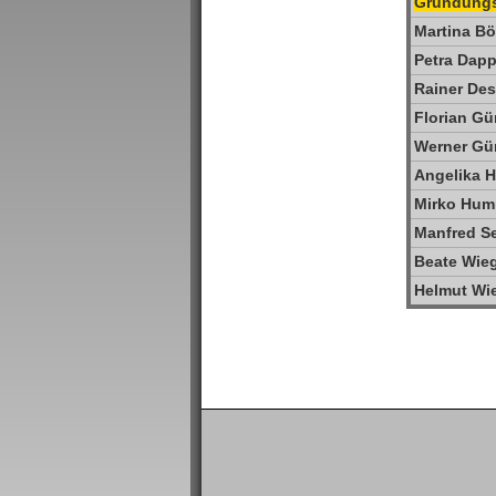
Gründungs
Martina B
Petra Dapp
Rainer De
Florian Gü
Werner Gü
Angelika 
Mirko Hu
Manfred S
Beate Wie
Helmut Wi