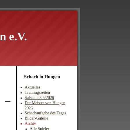
 e.V.
Schach in Hungen
Aktuelles
Trainingszeiten
Saison 2025/2026
Der Meister von Hungen
2026
Schachaufgabe des Tages
Bilder-Galerie
Archiv
Alle Spieler