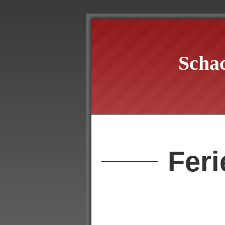
Scha
Feri