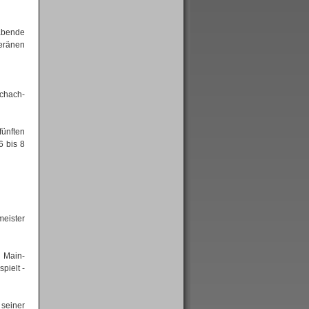
eabende
veränen
chach-
fünften
6 bis 8
meister
k Main-
pielt -
seiner