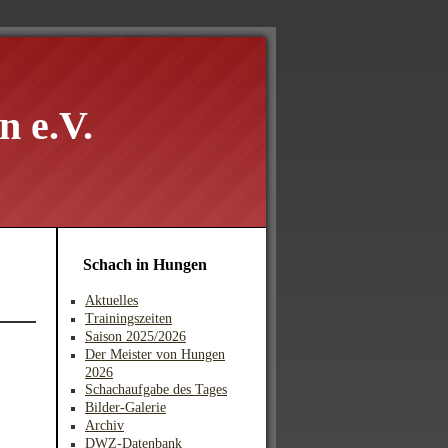
 e.V.
Schach in Hungen
Aktuelles
Trainingszeiten
Saison 2025/2026
Der Meister von Hungen
2026
Schachaufgabe des Tages
Bilder-Galerie
Archiv
DWZ-Datenbank