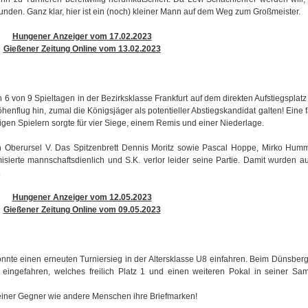
tunden. Ganz klar, hier ist ein (noch) kleiner Mann auf dem Weg zum Großmeister.
Hungener Anzeiger vom 17.02.2023
Gießener Zeitung Online vom 13.02.2023
 6 von 9 Spieltagen in der Bezirksklasse Frankfurt auf dem direkten Aufstiegsplatz
enflug hin, zumal die Königsjäger als potentieller Abstiegskandidat galten! Eine
en Spielern sorgte für vier Siege, einem Remis und einer Niederlage.
 Oberursel V. Das Spitzenbrett Dennis Moritz sowie Pascal Hoppe, Mirko Hum
sierte mannschaftsdienlich und S.K. verlor leider seine Partie. Damit wurden a
.
Hungener Anzeiger vom 12.05.2023
Gießener Zeitung Online vom 09.05.2023
nnte einen erneuten Turniersieg in der Altersklasse U8 einfahren. Beim Dünsber
 eingefahren, welches freilich Platz 1 und einen weiteren Pokal in seiner S
einer Gegner wie andere Menschen ihre Briefmarken!