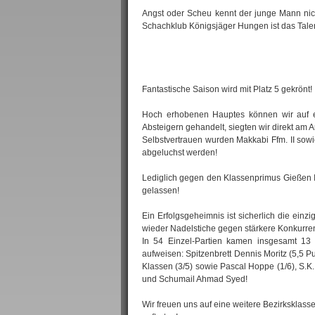
Angst oder Scheu kennt der junge Mann nicht
Schachklub Königsjäger Hungen ist das Talen
Fantastische Saison wird mit Platz 5 gekrönt!
Hoch erhobenen Hauptes können wir auf ein
Absteigern gehandelt, siegten wir direkt am 
Selbstvertrauen wurden Makkabi Ffm. II sow
abgeluchst werden!
Lediglich gegen den Klassenprimus Gießen 
gelassen!
Ein Erfolgsgeheimnis ist sicherlich die ein
wieder Nadelstiche gegen stärkere Konkurre
In 54 Einzel-Partien kamen insgesamt 13 
aufweisen: Spitzenbrett Dennis Moritz (5,5 Pu
Klassen (3/5) sowie Pascal Hoppe (1/6), S.K.
und Schumail Ahmad Syed!
Wir freuen uns auf eine weitere Bezirksklass