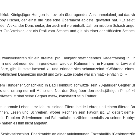
lub Königsjäger Hungen ist Levi ein überragendes Ausnahmetalent, auf das vie
y Fischer, der einst die russische Übermacht ablöste, gewartet hat. »Er zeigt
enden Alexander Donchenko, der auch mit viereinhalb Jahren mit dem Schach ang
er Großmeister, lebt als Profi vom Schach und gilt als einer der stärksten Schach
ahlverfahren für ein dreimal pro Halbjahr stattfindendes Kadertraining in Fr
ördern und betreuen, denn irgendwann wird der Rahmen hier in Hungen für Levi ein
 öfter«, gibt Humme lachend zu und erinnert sich schmunzelnd: »Während eines
wöhnlichen Damenzug macht und zwei Züge später war ich matt - einfach toll.«
dem Hungener Schachklub in Bad Homburg schwitzte sein 70-jähriger Gegner Bl
und errang nur mit Mühe und Not den Sieg über den sechsjährigen Pimpf. »Le
lwach ist sind seine Gegner matt«, konstatiert sein Trainer.
s normale Leben. Levi lebt mit seinen Eltern, beide Lehrer, und einem älteren Br
hnen, Lesen und Schreiben, wobei Rechnen sein Favorit ist. Er klettert gerne
n kein Problem. Schwimmen und Fahrradfahren zählen ebenfalls zu seinen Hobby
e haben es ihm nicht angetan.
r Schicksalsschlag. Er erkrankte an einer autoimmunen Enzephalitis (Gehirnentzü