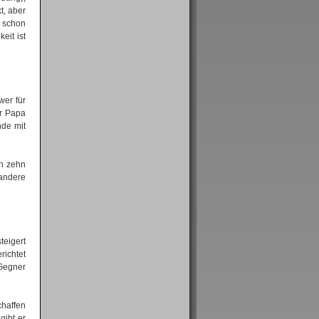
t, aber
t schon
eit ist
wer für
er Papa
nde mit
on zehn
 andere
teigert
richtet
 Gegner
chaffen
gibt er