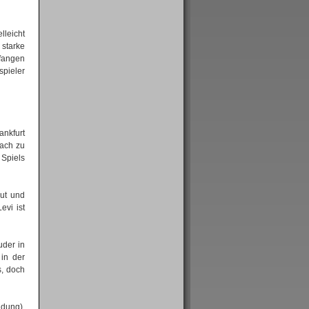
lleicht
 starke
efangen
spieler
ankfurt
fach zu
 Spiels
ut und
vi ist
uder in
 in der
s, doch
ndung),