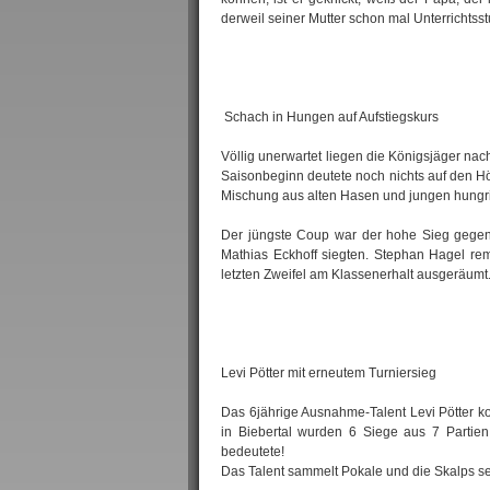
derweil seiner Mutter schon mal Unterrichtss
Schach in Hungen auf Aufstiegskurs
Völlig unerwartet liegen die Königsjäger nach
Saisonbeginn deutete noch nichts auf den Höh
Mischung aus alten Hasen und jungen hungrig
Der jüngste Coup war der hohe Sieg gegen
Mathias Eckhoff siegten. Stephan Hagel remi
letzten Zweifel am Klassenerhalt ausgeräumt
Levi Pötter mit erneutem Turniersieg
Das 6jährige Ausnahme-Talent Levi Pötter ko
in Biebertal wurden 6 Siege aus 7 Partien
bedeutete!
Das Talent sammelt Pokale und die Skalps s