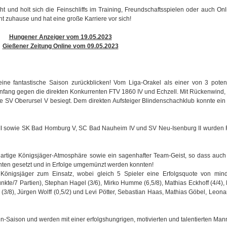
 und holt sich die Feinschliffs im Training, Freundschaftsspielen oder auch Onl
t zuhause und hat eine große Karriere vor sich!
Hungener Anzeiger vom 19.05.2023
Gießener Zeitung Online vom 09.05.2023
e fantastische Saison zurückblicken! Vom Liga-Orakel als einer von 3 poten
Anfang gegen die direkten Konkurrenten FTV 1860 IV und Echzell. Mit Rückenwind, 
ie SV Oberursel V besiegt. Dem direkten Aufsteiger Blindenschachklub konnte ei
II sowie SK Bad Homburg V, SC Bad Nauheim IV und SV Neu-Isenburg II wurden
zigartige Königsjäger-Atmosphäre sowie ein sagenhafter Team-Geist, so dass auc
nten gesetzt und in Erfolge umgemünzt werden konnten!
Königsjäger zum Einsatz, wobei gleich 5 Spieler eine Erfolgsquote von min
nkte/7 Partien), Stephan Hagel (3/6), Mirko Humme (6,5/8), Mathias Eckhoff (4/4), 
 (3/8), Jürgen Wolff (0,5/2) und Levi Pötter, Sebastian Haas, Mathias Göbel, Leon
en-Saison und werden mit einer erfolgshungrigen, motivierten und talentierten Man