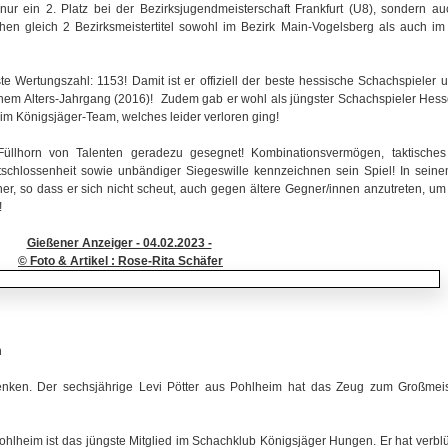
nur ein 2. Platz bei der Bezirksjugendmeisterschaft Frankfurt (U8), sondern a
en gleich 2 Bezirksmeistertitel sowohl im Bezirk Main-Vogelsberg als auch im
te Wertungszahl: 1153! Damit ist er offiziell der beste hessische Schachspieler 
einem Alters-Jahrgang (2016)! Zudem gab er wohl als jüngster Schachspieler Hes
im Königsjäger-Team, welches leider verloren ging!
Füllhorn von Talenten geradezu gesegnet! Kombinationsvermögen, taktisches
ntschlossenheit sowie unbändiger Siegeswille kennzeichnen sein Spiel! In seine
er, so dass er sich nicht scheut, auch gegen ältere Gegner/innen anzutreten, um
!
Gießener Anzeiger - 04.02.2023 -
© Foto & Artikel : Rose-Rita Schäfer
n
nken. Der sechsjährige Levi Pötter aus Pohlheim hat das Zeug zum Großmeis
ohlheim ist das jüngste Mitglied im Schachklub Königsjäger Hungen. Er hat verbl