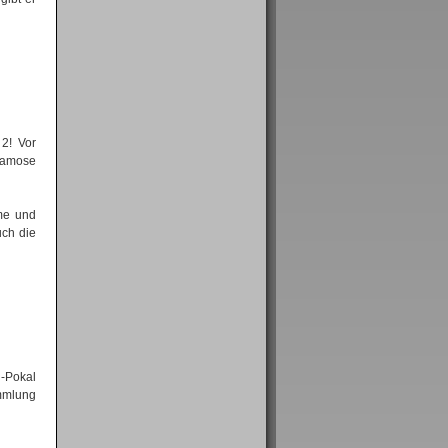
 2! Vor
 famose
me und
uch die
g-Pokal
ammlung