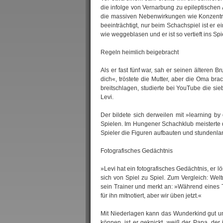
die infolge von Vernarbung zu epileptischen 
die massiven Nebenwirkungen wie Konzentrat
beeinträchtigt, nur beim Schachspiel ist er 
wie weggeblasen und er ist so vertieft ins Spi
Regeln heimlich beigebracht
Als er fast fünf war, sah er seinen älteren
dich«, tröstete die Mutter, aber die Oma br
breitschlagen, studierte bei YouTube die si
Levi.
Der bildete sich derweilen mit »learning b
Spielen. Im Hungener Schachklub meisterte d
Spieler die Figuren aufbauten und stundenlan
Fotografisches Gedächtnis
»Levi hat ein fotografisches Gedächtnis, er l
sich von Spiel zu Spiel. Zum Vergleich: Wel
sein Trainer und merkt an: »Während eines T
für ihn mitnotiert, aber wir üben jetzt.«
Mit Niederlagen kann das Wunderkind gut um
können, ist er geknickt, weiß der Papa, der 