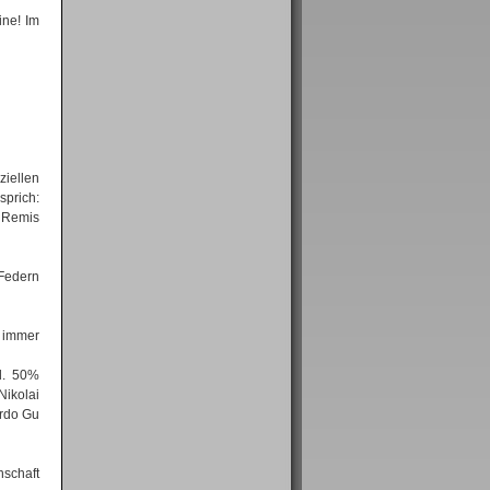
ine! Im
ziellen
sprich:
n Remis
 Federn
h immer
d. 50%
Nikolai
ardo Gu
nschaft