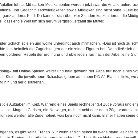
Anfällen führte. Mit starken Medikamenten werden jetzt zwar die Anfälle unterdrück
ions- und Gedächtnisschwierigkeiten sowie Müdigkeit sind nicht ohne. »Levi is
ein ganz anderes Kind. Da kann er sich über vier Stunden konzentrieren, die Müdigk
el, dass er die Welt um sich herum vergisst«, erzählt die Mutter.
 Bruder Schach spielen und wollte unbedingt auch mitmachen. »Das ist noch zu sch
achte ihm heimlich die Zugrichtungen der einzelnen Figuren bei. Dann ließ sich d
eben goldenen Regeln der Eröffnung und übte jeden Tag nach der Arbeit eine Stu
y doing« mit Online-Spielen weiter und bald gewann der Papa nur noch eines v
er Kleine die jeweils neun Schachaufgaben auf einem DIN A4-Blatt mit links, wo
g hin und her diskutierten.
öst die Aufgaben im Kopf. Während eines Spiels rechnet er 3,4 Züge voraus und er s
tmeister Magnus Carlsen, ein Norweger, rechnet acht oder neun Züge voraus«, be
urniers werden alle Züge notiert, was Levi noch nicht kann. Bisher haben seine
gehen, es gibt keine Tränen. Nur wenn er sich selbst im Wege stand, es hätte s
ihn zu Turnieren bereitwillig herumkutschiert. Da Levi Schachlehrer werden will, 