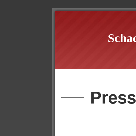
Scha
Press