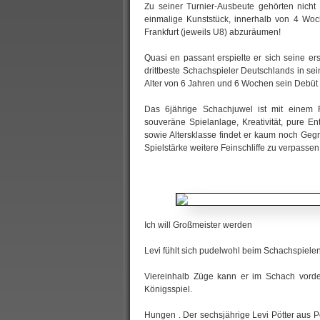
Zu seiner Turnier-Ausbeute gehörten nicht 
einmalige Kunststück, innerhalb von 4 Woch
Frankfurt (jeweils U8) abzuräumen!
Quasi en passant erspielte er sich seine ers
drittbeste Schachspieler Deutschlands in s
Alter von 6 Jahren und 6 Wochen sein Debüt 
Das 6jährige Schachjuwel ist mit einem 
souveräne Spielanlage, Kreativität, pure E
sowie Altersklasse findet er kaum noch Gegn
Spielstärke weitere Feinschliffe zu verpassen
Ich will Großmeister werden
Levi fühlt sich pudelwohl beim Schachspiele
Viereinhalb Züge kann er im Schach vorde
Königsspiel.
Hungen . Der sechsjährige Levi Pötter aus P