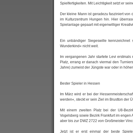
Spielfertigkeiten. Mit Leichtigkeit setzt er s
Der kleine Mann ist geradezu fasziniert von
im Kulturzentrum Hungen hin. Hier überras
Spielanlage gepaart mit eigenwilliger Kreativ
Ein unbändiger Siegeswille kennzeichnet 
Wunderkind« nicht weit.
Im vergangenen Jahr startete Levi erstmals m
Platz, errang er danach viermal den Turniers
Jahre) zumeist der Jüngste war oder in höhe
Bester Spieler in Hessen
Im März wird er bei der Hessenmeisterschaft
werden«, steckt er sein Ziel im Brustton der 
Mit einem zweiten Platz bei der U8-Bezirk
Vogelsberg sowie Bezirk Frankfurt im engen 
aber bis zur DWZ 2722 von Großmeister Vince
Jetzt ist er erst einmal der beste Spiel