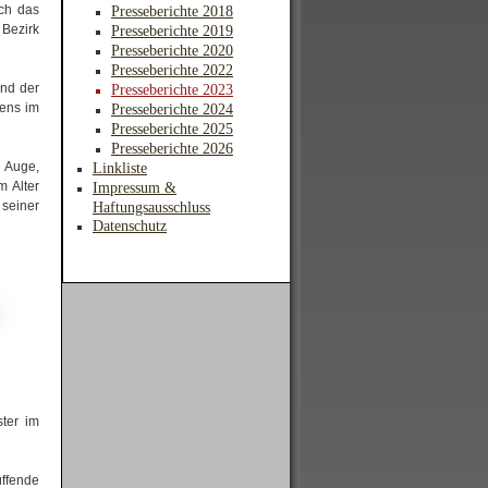
uch das
Presseberichte 2018
 Bezirk
Presseberichte 2019
Presseberichte 2020
Presseberichte 2022
und der
Presseberichte 2023
sens im
Presseberichte 2024
Presseberichte 2025
Presseberichte 2026
 Auge,
Linkliste
m Alter
Impressum &
 seiner
Haftungsausschluss
Datenschutz
ter im
üffende