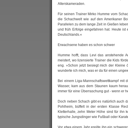
Alterskameraden.
Für seinen Trainer Mirko Humme vom Schachk
die Schachwelt wie auf den Amerikaner Bobb
Parallelen zu dem lange Zeit in Gießen leb
und früh Erfolge eingefahren hat. Heute ist 
Deutschlands.«
Erwachsene haben es schon schwer
Humme hofft, dass Levi das anstehende Ausw
meistert, wo lizensierte Trainer die Kids f
eng. »Schon jetzt besiegt mich der Kleine
wunderte ich mich, was er da für einen unge
Bei einem Liga-Mannschaftswettkampf mit 
Wasser, kam aus dem Staunen kaum heraus 
immer für eine Überraschung gut - wenn er hel
Doch neben Schach gibt es natürlich auch da
Pohlheim, büffelt in der ersten Klasse Rec
Kletterhalle, zehn Meter Höhe sind für ih
typische Jungsdinger wie Fußball oder Karat
Vor etwa einem Jahr ereilte ihn ein schwere