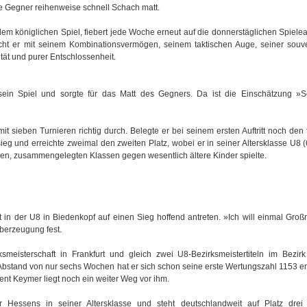
eine Gegner reihenweise schnell Schach matt.
 dem königlichen Spiel, fiebert jede Woche erneut auf die donnerstäglichen Spiel
cht er mit seinem Kombinationsvermögen, seinem taktischen Auge, seiner sou
ität und purer Entschlossenheit.
sein Spiel und sorgte für das Matt des Gegners. Da ist die Einschätzung »S
it sieben Turnieren richtig durch. Belegte er bei seinem ersten Auftritt noch den 
ieg und erreichte zweimal den zweiten Platz, wobei er in seiner Altersklasse U8 (
ren, zusammengelegten Klassen gegen wesentlich ältere Kinder spielte.
 in der U8 in Biedenkopf auf einen Sieg hoffend antreten. »Ich will einmal Groß
Überzeugung fest.
smeisterschaft in Frankfurt und gleich zwei U8-Bezirksmeistertiteln im Bezir
Abstand von nur sechs Wochen hat er sich schon seine erste Wertungszahl 1153 ers
nt Keymer liegt noch ein weiter Weg vor ihm.
er Hessens in seiner Altersklasse und steht deutschlandweit auf Platz drei 