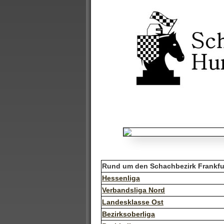
Rund um den Schachbezirk Frankfu
Hessenliga
Verbandsliga Nord
Landesklasse Ost
Bezirksoberliga