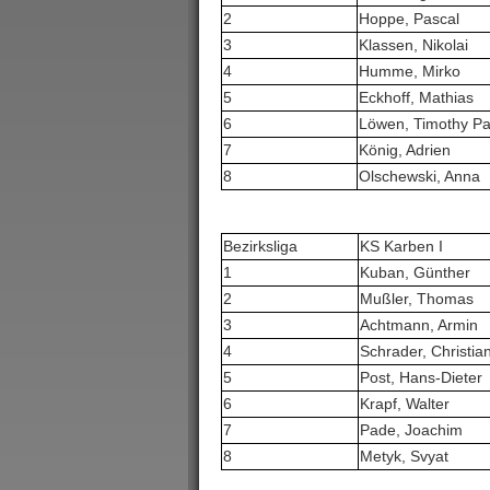
2
Hoppe, Pascal
3
Klassen, Nikolai
4
Humme, Mirko
5
Eckhoff, Mathias
6
Löwen, Timothy Pa
7
König, Adrien
8
Olschewski, Anna
Bezirksliga
KS Karben I
1
Kuban, Günther
2
Mußler, Thomas
3
Achtmann, Armin
4
Schrader, Christia
5
Post, Hans-Dieter
6
Krapf, Walter
7
Pade, Joachim
8
Metyk, Svyat