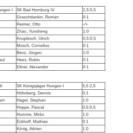
ungen I
SK Bad Homburg IV
2,5:5,5
Graschdankin, Roman
0:1
Reimer, Otto
-/+
Zhao, Yunsheng
1:0
Knuplesch, Ulrich
0,5:0,5
Mosch, Cornelius
0:1
Benz, Jürgen
1:0
aul
Hees, Robin
0:1
Eitner, Alexander
0:1
II
SK Königsjäger Hungen I
5,5:2,5
Höhnberg, Dennis
0:1
ram
Hagel, Stephan
1:0
n
Hoppe, Pascal
0,5:0,5
Humme, Mirko
1:0
Eckhoff, Mathias
0:1
König, Adrien
1:0