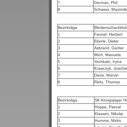
7
German, Phil
8
Schweer, Maximili
Bezirksliga
Blindenschachklu
1
Fennel, Herbert
2
Eberle, Dieter
3
Asbrand, Günter
4
Wich, Manuela
5
Yechkalo, Iryna
6
Krawczyk, Joachi
7
Davis, Marvin
8
Reitz, Thomas
Bezirksliga
SK Königsjäger H
1
Hoppe, Pascal
2
Klassen, Nikolai
3
Humme, Mirko