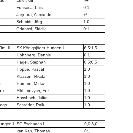
aul
Euler, Uli
-/+
Fonseca, Luis
0:1
Jarjoura, Alexander
+/-
Schmidt, Jörg
1:0
Odabasi, Siddik
0:1
fm. II
SK Königsjäger Hungen I
6,5:1,5
Höhnberg, Dennis
0:1
Hagel, Stephan
0,5:0,5
Hoppe, Pascal
1:0
Klassen, Nikolai
1:0
el
Humme, Mirko
1:0
re
Alkhimovych, Erik
1:0
Hossbach, Julius
1:0
iego
Schröder, Raik
1:0
ungen I
SC Eschbach I
0,0:8,0
van Kan, Thomas
0:1