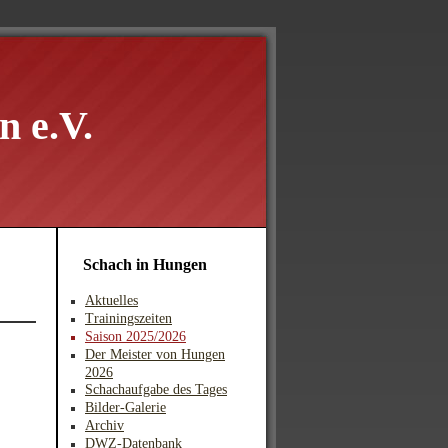
 e.V.
Schach in Hungen
Aktuelles
Trainingszeiten
Saison 2025/2026
Der Meister von Hungen
2026
Schachaufgabe des Tages
Bilder-Galerie
Archiv
DWZ-Datenbank