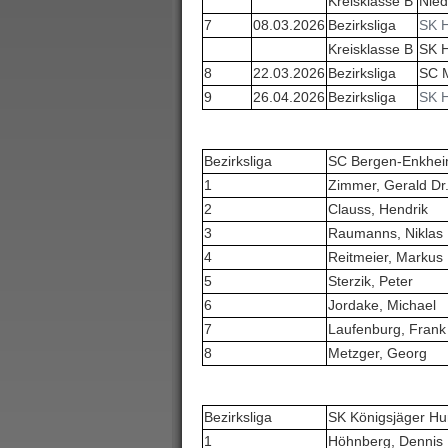
Kreisklasse B
Nied
7
08.03.2026
Bezirksliga
SK 
Kreisklasse B
SK H
8
22.03.2026
Bezirksliga
SC M
9
26.04.2026
Bezirksliga
SK 
Bezirksliga
SC Bergen-Enkhei
1
Zimmer, Gerald Dr
2
Clauss, Hendrik
3
Raumanns, Niklas
4
Reitmeier, Markus
5
Sterzik, Peter
6
Jordake, Michael
7
Laufenburg, Frank
8
Metzger, Georg
Bezirksliga
SK Königsjäger Hu
1
Höhnberg, Dennis