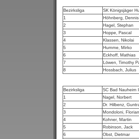
Bezirksliga
SK Königsjäger H
1
Höhnberg, Dennis
2
Hagel, Stephan
3
Hoppe, Pascal
4
Klassen, Nikolai
5
Humme, Mirko
6
Eckhoff, Mathias
7
Löwen, Timothy P
8
Hossbach, Julius
Bezirksliga
SC Bad Nauheim I
1
Nagel, Norbert
2
Dr. Hilbenz, Gunt
3
Mondoloni, Floria
4
Kohner, Martin
5
Robinson, Jack
6
Obst, Dietmar