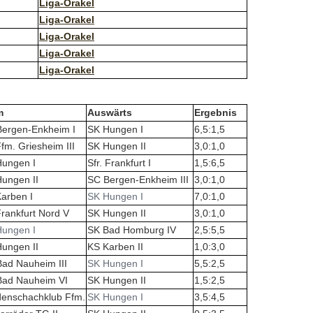
Liga-Orakel
Liga-Orakel
Liga-Orakel
Liga-Orakel
Liga-Orakel
m
Auswärts
Ergebnis
ergen-Enkheim I
SK Hungen I
6,5:1,5
fm. Griesheim III
SK Hungen II
3,0:1,0
Hungen I
Sfr. Frankfurt I
1,5:6,5
ungen II
SC Bergen-Enkheim III
3,0:1,0
arben I
SK Hungen I
7,0:1,0
rankfurt Nord V
SK Hungen II
3,0:1,0
Hungen I
SK Bad Homburg IV
2,5:5,5
ungen II
KS Karben II
1,0:3,0
ad Nauheim III
SK Hungen I
5,5:2,5
Bad Nauheim VI
SK Hungen II
1,5:2,5
denschachklub Ffm.
SK Hungen I
3,5:4,5