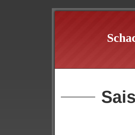
Scha
Sai