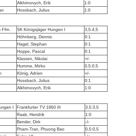
Alkhimovych, Erik
1:0
an
Hossbach, Julius
1:0
b Ffm.
SK Königsjäger Hungen I
3,5:4,5
Höhnberg, Dennis
0:1
Hagel, Stephan
0:1
Hoppe, Pascal
0:1
Klassen, Nikolai
+/-
Humme, Mirko
0,5:0,5
m
König, Adrien
+/-
Hossbach, Julius
0:1
Alkhimovych, Erik
1:0
ungen I
Frankfurter TV 1860 III
3,5:3,5
Raab, Hendrik
1:0
Bender, Dirk
-/-
Pham-Tran, Phuong Bao
0,5:0,5