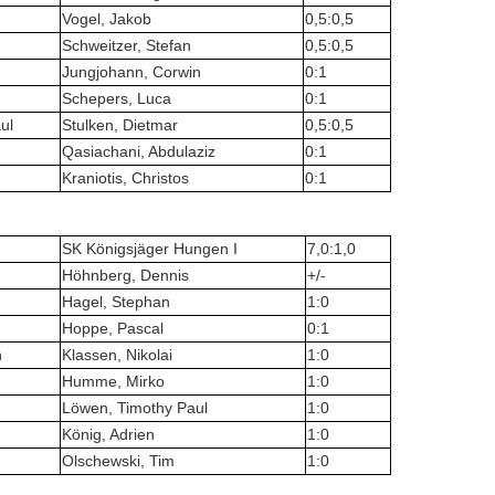
Vogel, Jakob
0,5:0,5
Schweitzer, Stefan
0,5:0,5
Jungjohann, Corwin
0:1
Schepers, Luca
0:1
ul
Stulken, Dietmar
0,5:0,5
Qasiachani, Abdulaziz
0:1
Kraniotis, Christos
0:1
SK Königsjäger Hungen I
7,0:1,0
Höhnberg, Dennis
+/-
Hagel, Stephan
1:0
Hoppe, Pascal
0:1
n
Klassen, Nikolai
1:0
Humme, Mirko
1:0
Löwen, Timothy Paul
1:0
König, Adrien
1:0
Olschewski, Tim
1:0