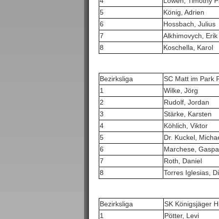
4
Löwen, Timothy P
5
König, Adrien
6
Hossbach, Julius
7
Alkhimovych, Erik
8
Koschella, Karol
Bezirksliga
SC Matt im Park F
1
Wilke, Jörg
2
Rudolf, Jordan
3
Stärke, Karsten
4
Köhlich, Viktor
5
Dr. Kuckel, Micha
6
Marchese, Gaspa
7
Roth, Daniel
8
Torres Iglesias, D
Bezirksliga
SK Königsjäger H
1
Pötter, Levi