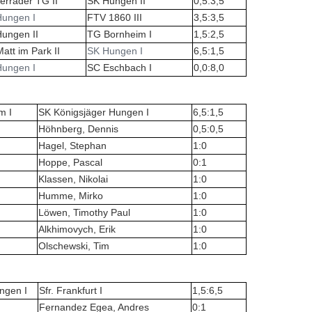
erräder TG II
SK Hungen II
0,5:3,5
Hungen I
FTV 1860 III
3,5:3,5
ungen II
TG Bornheim I
1,5:2,5
att im Park II
SK Hungen I
6,5:1,5
Hungen I
SC Eschbach I
0,0:8,0
m I
SK Königsjäger Hungen I
6,5:1,5
.
Höhnberg, Dennis
0,5:0,5
Hagel, Stephan
1:0
Hoppe, Pascal
0:1
Klassen, Nikolai
1:0
Humme, Mirko
1:0
Löwen, Timothy Paul
1:0
Alkhimovych, Erik
1:0
Olschewski, Tim
1:0
ngen I
Sfr. Frankfurt I
1,5:6,5
Fernandez Egea, Andres
0:1