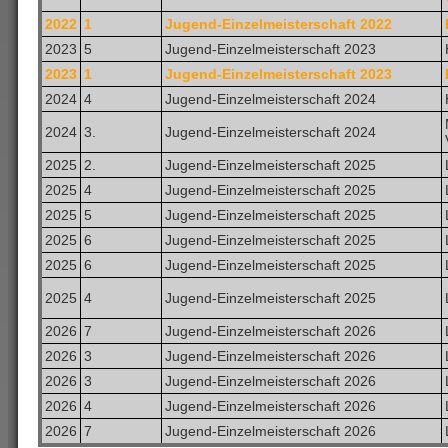
2022
1
Jugend-Einzelmeisterschaft 2022
2023
5
Jugend-Einzelmeisterschaft 2023
2023
1
Jugend-Einzelmeisterschaft 2023
2024
4
Jugend-Einzelmeisterschaft 2024
2024
3.
Jugend-Einzelmeisterschaft 2024
2025
2.
Jugend-Einzelmeisterschaft 2025
2025
4
Jugend-Einzelmeisterschaft 2025
2025
5
Jugend-Einzelmeisterschaft 2025
2025
6
Jugend-Einzelmeisterschaft 2025
2025
6
Jugend-Einzelmeisterschaft 2025
2025
4
Jugend-Einzelmeisterschaft 2025
2026
7
Jugend-Einzelmeisterschaft 2026
2026
3
Jugend-Einzelmeisterschaft 2026
2026
3
Jugend-Einzelmeisterschaft 2026
2026
4
Jugend-Einzelmeisterschaft 2026
2026
7
Jugend-Einzelmeisterschaft 2026