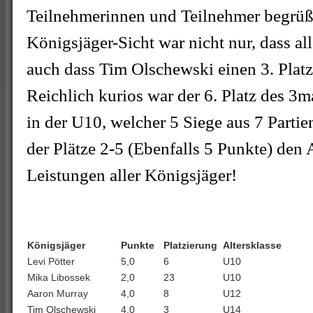
Teilnehmerinnen und Teilnehmer begrüß
Königsjäger-Sicht war nicht nur, dass al
auch dass Tim Olschewski einen 3. Platz 
Reichlich kurios war der 6. Platz des 3m
in der U10, welcher 5 Siege aus 7 Parti
der Plätze 2-5 (Ebenfalls 5 Punkte) den
Leistungen aller Königsjäger!
Königsjäger
Punkte
Platzierung
Altersklasse
Levi Pötter
5,0
6
U10
Mika Libossek
2,0
23
U10
Aaron Murray
4,0
8
U12
Tim Olschewski
4,0
3
U14