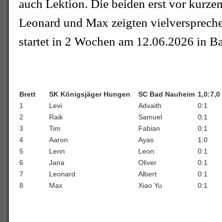
auch Lektion. Die beiden erst vor kurze
Leonard und Max zeigten vielversprech
startet in 2 Wochen am 12.06.2026 in 
Brett
SK Königsjäger Hungen
SC Bad Nauheim
1,0:7,0
1
Levi
Advaith
0:1
2
Raik
Samuel
0:1
3
Tim
Fabian
0:1
4
Aaron
Ayas
1:0
5
Lenn
Leon
0:1
6
Jana
Oliver
0:1
7
Leonard
Albert
0:1
8
Max
Xiao Yu
0:1