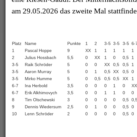
am 29.05.2026 das zweite Mal stattfinde
Platz
Name
Punkte
1
2
3-5
3-5
3-5
6-
1
Pascal Hoppe
9
XX
1
1
1
1
1
2
Julius Hossbach
5,5
0
XX
1
0
0,5
1
3-5
Raik Schröder
5
0
0
XX
0,5
0,5
1
3-5
Aaron Murray
5
0
1
0,5
XX
0,5
0
3-5
Mirko Humme
5
0
0,5
0,5
0,5
XX
1
6-7
Ina Herbold
3,5
0
0
0
1
0
XX
6-7
Erik Alkhimovych
3,5
0
0
1
1
0
0
8
Tim Olschewski
3
0
0
0
0
0,5
0,
9
Dennis Wiedersum
2,5
0
1
0
0
0,5
0
10
Lenn Schröder
2
0
0
0
0
0,5
0