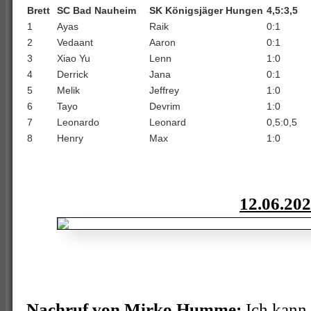
Brett
SC Bad Nauheim
SK Königsjäger Hungen
4,5:3,5
1
Ayas
Raik
0:1
2
Vedaant
Aaron
0:1
3
Xiao Yu
Lenn
1:0
4
Derrick
Jana
0:1
5
Melik
Jeffrey
1:0
6
Tayo
Devrim
1:0
7
Leonardo
Leonard
0,5:0,5
8
Henry
Max
1:0
12.06.20
Nachruf von Mirko Humme:
Ich kann 