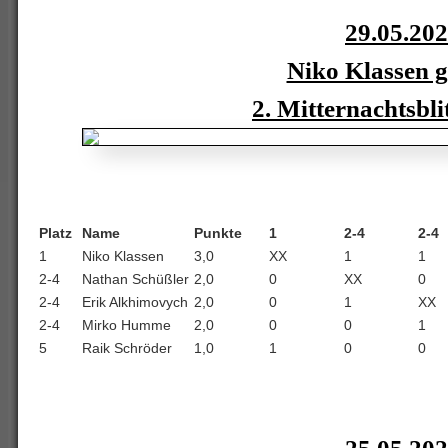
29.05.20
Niko Klassen 
2. Mitternachtsbli
Platz
Name
Punkte
1
2-4
2-4
1
Niko Klassen
3,0
XX
1
1
2-4
Nathan Schüßler
2,0
0
XX
0
2-4
Erik Alkhimovych
2,0
0
1
XX
2-4
Mirko Humme
2,0
0
0
1
5
Raik Schröder
1,0
1
0
0