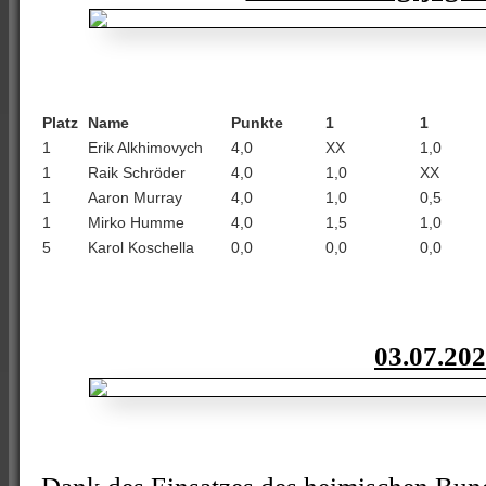
Platz
Name
Punkte
1
1
1
Erik Alkhimovych
4,0
XX
1,0
1
Raik Schröder
4,0
1,0
XX
1
Aaron Murray
4,0
1,0
0,5
1
Mirko Humme
4,0
1,5
1,0
5
Karol Koschella
0,0
0,0
0,0
03.07.20