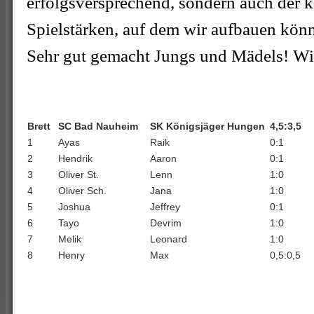
erfolgsversprechend, sondern auch der k
Spielstärken, auf dem wir aufbauen kön
Sehr gut gemacht Jungs und Mädels! Wir
Brett
SC Bad Nauheim
SK Königsjäger Hungen
4,5:3,5
1
Ayas
Raik
0:1
2
Hendrik
Aaron
0:1
3
Oliver St.
Lenn
1:0
4
Oliver Sch.
Jana
1:0
5
Joshua
Jeffrey
0:1
6
Tayo
Devrim
1:0
7
Melik
Leonard
1:0
8
Henry
Max
0,5:0,5