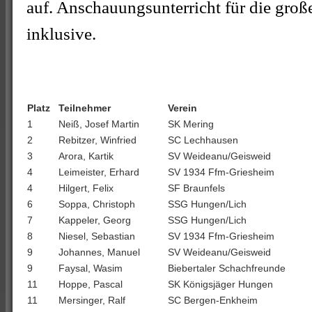
auf. Anschauungsunterricht für die groß
inklusive.
Platz
Teilnehmer
Verein
1
Neiß, Josef Martin
SK Mering
2
Rebitzer, Winfried
SC Lechhausen
3
Arora, Kartik
SV Weideanu/Geisweid
4
Leimeister, Erhard
SV 1934 Ffm-Griesheim
4
Hilgert, Felix
SF Braunfels
6
Soppa, Christoph
SSG Hungen/Lich
7
Kappeler, Georg
SSG Hungen/Lich
8
Niesel, Sebastian
SV 1934 Ffm-Griesheim
9
Johannes, Manuel
SV Weideanu/Geisweid
9
Faysal, Wasim
Biebertaler Schachfreunde
11
Hoppe, Pascal
SK Königsjäger Hungen
11
Mersinger, Ralf
SC Bergen-Enkheim