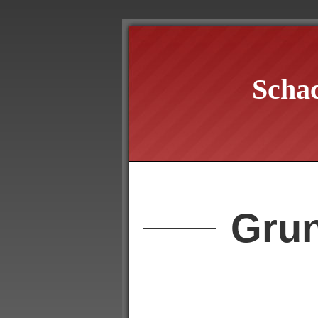
Scha
Grun