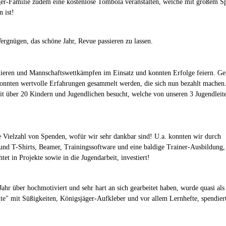
ger-Familie zudem eine kostenlose Tombola veranstalten, welche mit großem S
 ist!
ergnügen, das schöne Jahr, Revue passieren zu lassen.
nieren und Mannschaftswettkämpfen im Einsatz und konnten Erfolge feiern. Ge
 konnten wertvolle Erfahrungen gesammelt werden, die sich nun bezahlt machen
t über 20 Kindern und Jugendlichen besucht, welche von unseren 3 Jugendleit
e Vielzahl von Spenden, wofür wir sehr dankbar sind! U.a. konnten wir durch
nd T-Shirts, Beamer, Trainingssoftware und eine baldige Trainer-Ausbildung,
tet in Projekte sowie in die Jugendarbeit, investiert!
ahr über hochmotiviert und sehr hart an sich gearbeitet haben, wurde quasi als
e" mit Süßigkeiten, Königsjäger-Aufkleber und vor allem Lernhefte, spendier