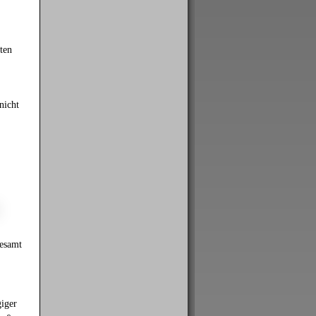
ten
nicht
gesamt
giger