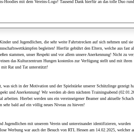
ns-Hoodies mit dem Vereins-Logo! Tausend Dank hierfür an das tolle Duo run
 Kinder und Jugendlichen, die sehr weite Fahrtstrecken auf sich nehmen und sie
nschaftswettkämpfen begleiten! Hierfür gebührt den Eltern, welche aus fast al
eßen stammen, unser Respekt und vor allem unsere Anerkennung!
Nicht zu ver
reinen das Kulturzentrum Hungen kostenlos zur Verfügung stellt und mit ihren
mit Rat und Tat unterstützt!
, was sich in der Motivation und der Spielstärke unserer Schützlinge gezeigt ha
espekt und Anerkennung!
Wir werden ab dem nächsten Trainingsabend (02.01.2
al arbeiten. Hierbei werden uns ein vereinseigener Beamer und aktuelle Schach
n sehr bald auf ein völlig neues Niveau zu hieven!
nd Jugendlichen mit unserem Verein und untereinander identifizieren, wurden
tenlose Werbung war auch der Besuch von RTL Hessen am 14.02.2025, welcher 