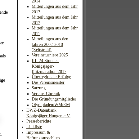
2014
Mitteilungen aus dem Jahr
2013
pende
Mitteilungen aus dem Jahr
2012
Mitteilungen aus dem Jahr
2011
Mitteilungen aus den
den!
Jahren 2002-2010
(Zeitstrahl)
Vereinsturniere 2025
als
III. 24 Stunden
Königsjäger-
Blitzmarathon 2017
Überregionale Erfolge
ige
Die Vereinsmeister
Satzung
Vereins-Chronik
Die Gründungsmitglieder
Olympiaden/WM/EM
DWZ-Datenbank
Königsjäger Hungen e.V.
Presseberichte
Linkliste
Impressum &
t,
Haftungsausschluss