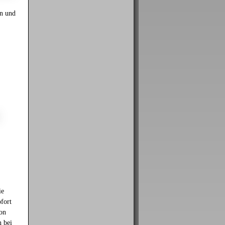
rn und
ie
ofort
on
n bei