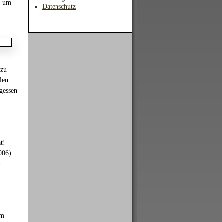
d um
Datenschutz
 zu
len
gessen
t!
006)
-
am