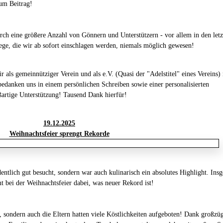
um Beitrag!
rch eine größere Anzahl von Gönnern und Unterstützern - vor allem in den letz
e, die wir ab sofort einschlagen werden, niemals möglich gewesen!
wir als gemeinnütziger Verein und als e.V. (Quasi der "Adelstitel" eines Vereins) 
edanken uns in einem persönlichen Schreiben sowie einer personalisierten
ßartige Unterstützung!
Tausend Dank hierfür!
19.12.2025
Weihnachtsfeier sprengt Rekorde
entlich gut besucht, sondern war auch kulinarisch ein absolutes Highlight. Ins
 bei der Weihnachtsfeier dabei, was neuer Rekord ist!
n, sondern auch die Eltern hatten viele Köstlichkeiten aufgeboten! Dank großzü