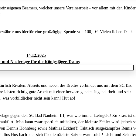
vereinseigenen Beamers, welcher unsere Vereinsarbeit - vor allem mit den Kinde
d!
währte uns hierfür eine großzügige Spende von 100,- €! Vielen lieben Dank
14.12.2025
g und Niederlage für die Königsjäger-Teams
ürlich Rivalen. Abseits und neben des Brettes verbindet uns mit dem SC Bad
 leisten richtig gute Arbeit mit einer hervorragenden Jugendarbeit und sehr
was vorbildlicher nicht sein kann! Hut ab!
erlage gegen den SC Bad Nauheim III, war wie immer Lehrgeld! Zu krass ist d
 Frankfurt! Man kann zwar sportlich mithalten, der kleinste Fehler wird jedoch s
n von Dennis Höhnberg sowie Mathias Eckhoff! Taktisch ausgekämpftes Remis v
ulius Hossbach, der sich für die nächste Saison warmspielt! Licht und Schatte