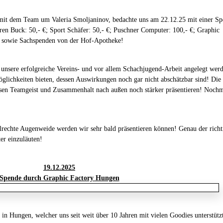
n mit dem Team um Valeria Smoljaninov, bedachte uns am 22.12.25 mit einer S
ren Buck: 50,- €; Sport Schäfer: 50,- €; Puschner Computer: 100,- €; Graphic
 € sowie Sachspenden von der Hof-Apotheke!
n unsere erfolgreiche Vereins- und vor allem Schachjugend-Arbeit angelegt wer
öglichkeiten bieten, dessen Auswirkungen noch gar nicht abschätzbar sind! Die
en Teamgeist und Zusammenhalt nach außen noch stärker präsentieren! Nochm
lrechte Augenweide werden wir sehr bald präsentieren können! Genau der richt
er einzuläuten!
19.12.2025
Spende durch Graphic Factory Hungen
 in Hungen, welcher uns seit weit über 10 Jahren mit vielen Goodies unterstütz