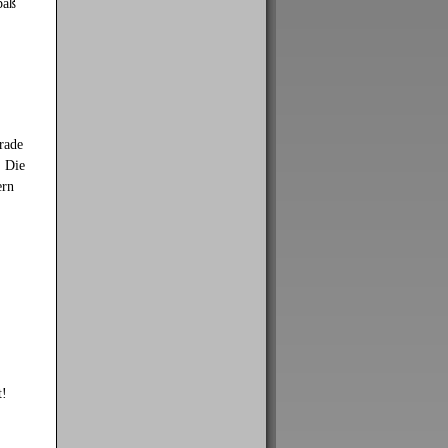
paß
rade
. Die
ern
t!