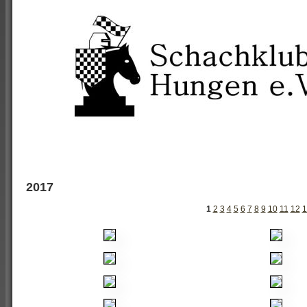
2017
1
2
3
4
5
6
7
8
9
10
11
12
1