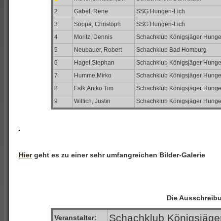
2
Gabel, Rene
SSG Hungen-Lich
3
Soppa, Christoph
SSG Hungen-Lich
4
Moritz, Dennis
Schachklub Königsjäger Hunge
5
Neubauer, Robert
Schachklub Bad Homburg
6
Hagel,Stephan
Schachklub Königsjäger Hunge
7
Humme,Mirko
Schachklub Königsjäger Hunge
8
Falk,Aniko Tim
Schachklub Königsjäger Hunge
9
Wittich, Justin
Schachklub Königsjäger Hunge
Hier
geht es zu einer sehr umfangreichen Bilder-Galerie
Die Ausschreib
Schachklub Königsjäge
Veranstalter: