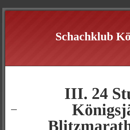
Schachklub Kö
III. 24 S
Königsj
Blitzmarat