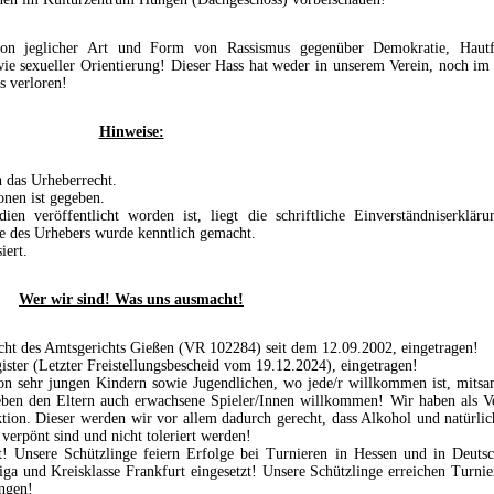
 von jeglicher Art und Form von Rassismus gegenüber Demokratie, Hautf
wie sexueller Orientierung! Dieser Hass hat weder in unserem Verein, noch im
s verloren!
Hinweise:
n das Urheberrecht.
onen ist gegeben.
en veröffentlicht worden ist, liegt die schriftliche Einverständniserkläru
e des Urhebers wurde kenntlich gemacht.
iert.
Wer wir sind! Was uns ausmacht!
richt des Amtsgerichts Gießen (VR 102284) seit dem 12.09.2002, eingetragen!
ster (Letzter Freistellungsbescheid vom 19.12.2024), eingetragen!
von sehr jungen Kindern sowie Jugendlichen, wo jede/r willkommen ist, mitsa
eben den Eltern auch erwachsene Spieler/Innen willkommen!
Wir haben als V
ktion. Dieser werden wir vor allem dadurch gerecht, dass Alkohol und natürli
verpönt sind und nicht toleriert werden!
it! Unsere Schützlinge feiern Erfolge bei Turnieren in Hessen und in Deutsc
ga und Kreisklasse Frankfurt eingesetzt! Unsere Schützlinge erreichen Turnie
ngen!