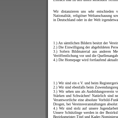
Wir distanzieren uns sehr entschieden
Nationalität, religiöser Weltanschauung so
in Deutschland oder in der Welt irgendetwa
1.) An sämtlichen Bildern besitzt der Verei
2.) Die Einwilligung der abgebildeten Pers
3.) Sofern Bildmaterial aus anderen Medi
Veröffentlichung vor und die Quellenangab
4.)
Die Homepage wird fortlaufend aktualis
1.) Wir sind ein e.V. und beim Registerge
2.) Wir sind ebenfalls beim Zuwendungsregi
3.) Wir sehen uns als Ausbildungsverein 
Stärken und Schwächen! Natürlich sind n
Verantwortliche eine absolute Vorbild-Fun
Drogen, bei Vereinsveranstaltungen absolut 
4.) Wir sind stolz auf unsere Jugendarbe
Unsere Schützlinge werden in der Bezirksli
Bezirksmeister-Titel und Kader-Nominieru