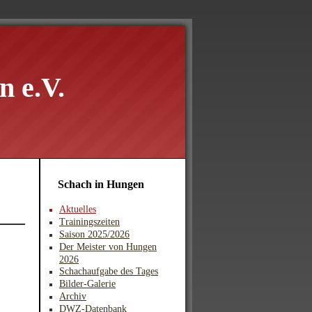
 e.V.
Schach in Hungen
Aktuelles
Trainingszeiten
Saison 2025/2026
Der Meister von Hungen
2026
Schachaufgabe des Tages
Bilder-Galerie
Archiv
DWZ-Datenbank