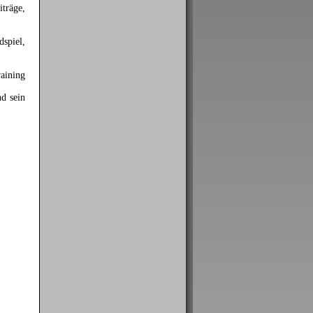
träge,
spiel,
aining
nd sein