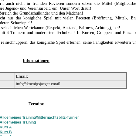
rn auch nicht in fremden Revieren sondern setzen die Mittel (Mitgliedsbei
ere Jugend- und Vereinsarbeit, ein. Unser Wort drauf!
 Bereich der Grundschulkinder und den Mädchen!
cht nur das königliche Spiel mit vielen Facetten (Eröffnung, Mittel-, End
 deren Schachspiel!
 schachlichen Wertekanon (Respekt, Anstand, Fairness, Achtung), bei!
 mit 4 Trainern und modernsten Techniken! In Kursen, Gruppen- und Einzeltr
 reinschnuppern, das königliche Spiel erlernen, seine Fähigkeiten erweitern u
Informationen
Email:
info@koenigsjaeger.email
Termine
Allgemeines Training/Mitternachtsblitz-Turnier
Allgemeines Training
Kurs A
Kurs B