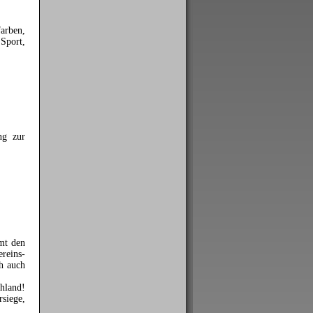
arben,
 Sport,
ng zur
mt den
ereins-
ch auch
hland!
rsiege,