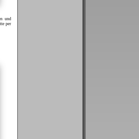
en und
tte per