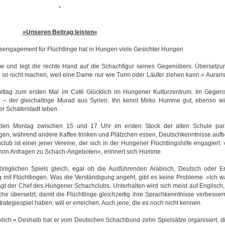
»Unseren Beitrag leisten«
nsengagement für Flüchtlinge hat in Hungen viele Gesichter Hungen
me und legt die rechte Hand auf die Schachfigur seines Gegenübers. Übersetz
so nicht machen, weil eine Dame nur wie Turm oder Läufer ziehen kann.« Auraris
ittag zum ersten Mal im Café Glücklich im Hungener Kulturzentrum. Im Gegens
 – der gleichaltrige Murad aus Syrien. Ihn kennt Mirko Humme gut, ebenso w
er Schäferstadt leben.
eden Montag zwischen 15 und 17 Uhr im ersten Stock der alten Schule par
en, während andere Kaffee trinken und Plätzchen essen, Deutschkenntnisse auf
lub ist einer jener Vereine, der sich in der Hungener Flüchtlingshilfe engagiert
chon Anfragen zu Schach-Angeboten«, erinnert sich Humme.
niglichen Spiels gleich, egal ob die Ausführenden Arabisch, Deutsch oder En
ig mit Flüchtlingen. Was die Verständigung angeht, gibt es keine Probleme. »Ich wa
agt der Chef des Hungener Schachclubs. Unterhalten wird sich meist auf Englisch
 übersetzt, damit die Flüchtlinge gleichzeitig ihre Sprachkenntnisse verbesser
trategiespiel haben, will er erreichen. Auch jene, die es noch nicht kennen.
cklich.« Deshalb hat er vom Deutschen Schachbund zehn Spielsätze organisiert, di