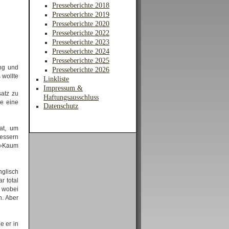
Presseberichte 2018
Presseberichte 2019
Presseberichte 2020
Presseberichte 2022
Presseberichte 2023
Presseberichte 2024
Presseberichte 2025
ung und
Presseberichte 2026
 wollte
Linkliste
Impressum &
atz zu
Haftungsausschluss
ie eine
Datenschutz
at, um
bessern
. »Kaum
glisch
r total
, wobei
n. Aber
e er in