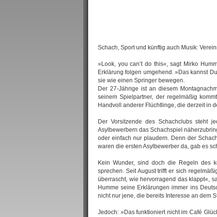
Schach, Sport und künftig auch Musik: Verei
»Look, you can’t do this«, sagt Mirko Hum
Erklärung folgen umgehend. »Das kannst Du 
sie wie einen Springer bewegen.
Der 27-Jährige ist an diesem Montagnachm
seinem Spielpartner, der regelmäßig kommt
Handvoll anderer Flüchtlinge, die derzeit in d
Der Vorsitzende des Schachclubs steht j
Asylbewerbern das Schachspiel näherzubring
oder einfach nur plaudern. Denn der Schachc
waren die ersten Asylbewerber da, gab es s
Kein Wunder, sind doch die Regeln des kö
sprechen. Seit August trifft er sich regelmäß
überrascht, wie hervorragend das klappt«, s
Humme seine Erklärungen immer ins Deutsche
nicht nur jene, die bereits Interesse an dem S
Jedoch: »Das funktioniert nicht im Café Glü