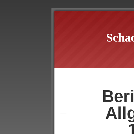
Scha
Ber
All