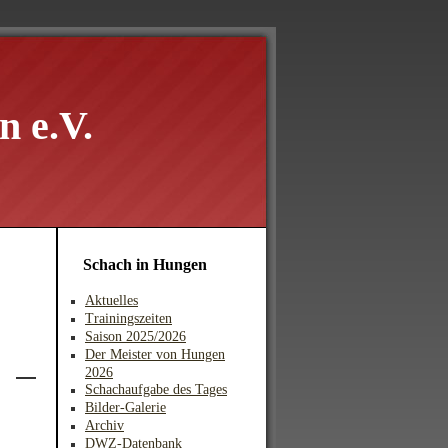
 e.V.
Schach in Hungen
Aktuelles
Trainingszeiten
Saison 2025/2026
Der Meister von Hungen
2026
Schachaufgabe des Tages
Bilder-Galerie
Archiv
DWZ-Datenbank