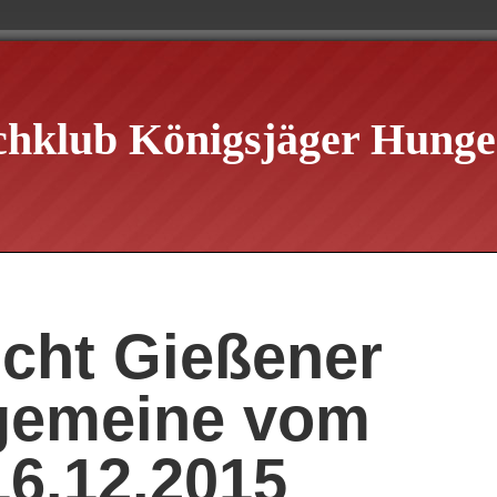
chklub Königsjäger Hungen
icht Gießener
gemeine vom
16.12.2015