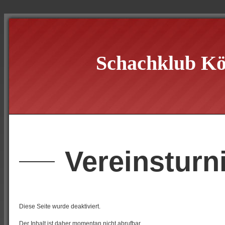
Schachklub Kö
Vereinsturn
Diese Seite wurde deaktiviert.
Der Inhalt ist daher momentan nicht abrufbar.