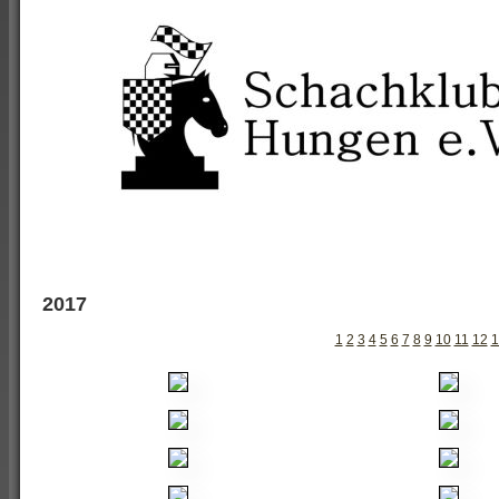
2017
1
2
3
4
5
6
7
8
9
10
11
12
1