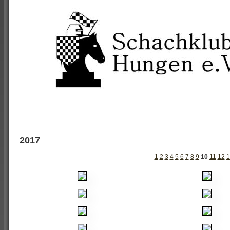
2017
1
2
3
4
5
6
7
8
9
10
11
12
1