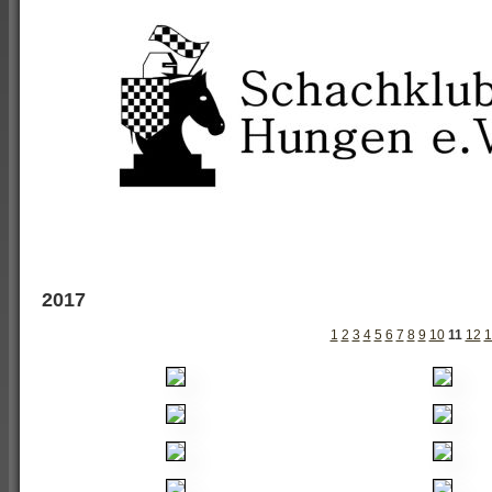
2017
1
2
3
4
5
6
7
8
9
10
11
12
1