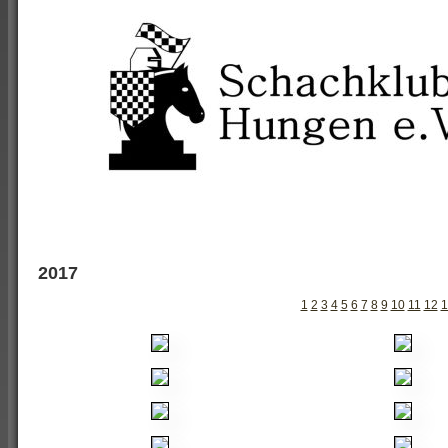
2017
1
2
3
4
5
6
7
8
9
10
11
12
1