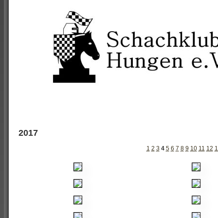
2017
1
2
3
4
5
6
7
8
9
10
11
12
1