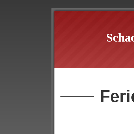
Scha
Feri