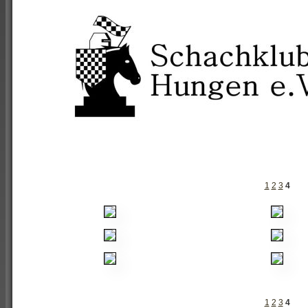
1
2
3
4
1
2
3
4