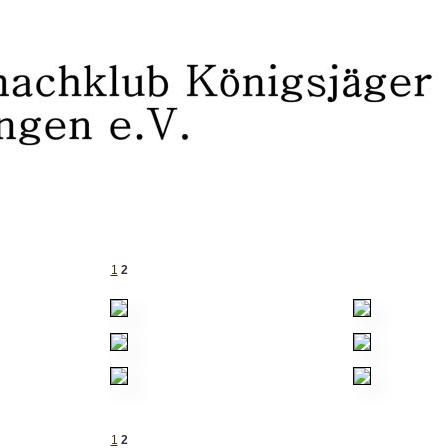
1
2
1
2