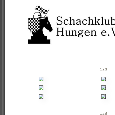
1
2
3
1
2
3