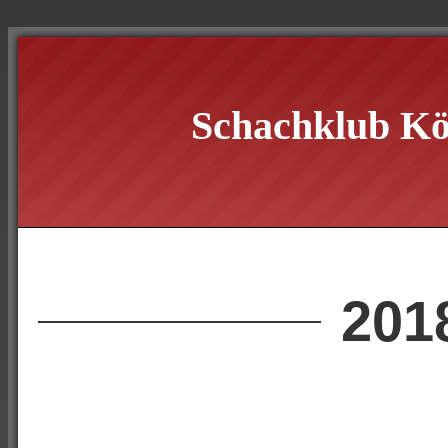
Schachklub Kö
201