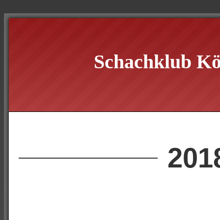
Schachklub Kö
201