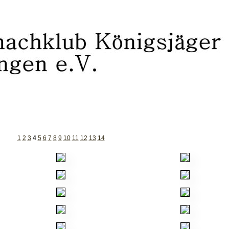
1
2
3
4
5
6
7
8
9
10
11
12
13
14