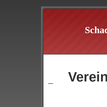
Scha
Verei