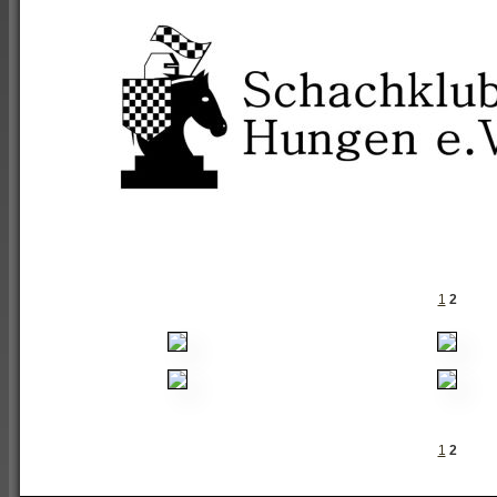
1
2
1
2