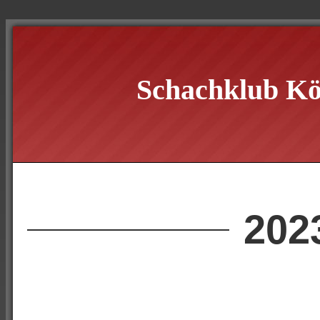
Schachklub Kö
202