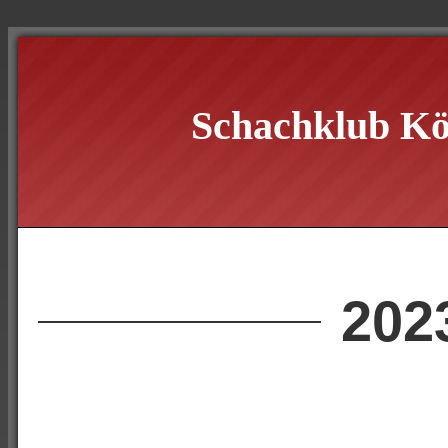
Schachklub Kö
202