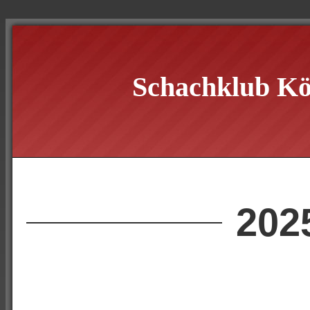
Schachklub Kö
202