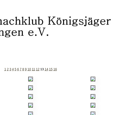
1
2
3
4
5
6
7
8
9
10
11
12
13
14
15
16