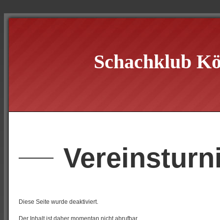
Schachklub Kö
Vereinsturn
Diese Seite wurde deaktiviert.
Der Inhalt ist daher momentan nicht abrufbar.